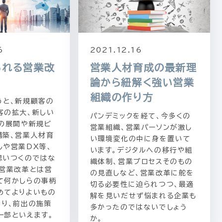
6
2021.12.16
られる営業改
営業人材育成の最新理
論から紐解く強い営業
組織の作り方
うと、新規顧客の
客の拡大、新しい
パンデミックを経て、今多くの
ンの展開や新規ビ
営業組織、営業パーソンが激し
構築、営業人材育
い環境変化の中に身を置いて
しや営業DX等、
います。デジタルへの移行や組
思いつくのではな
織体制、営業プロセスそのもの
。営業改革とは営
の見直しなど、営業改革に舵を
て何かしらの事柄
切る必要性に迫られつつ、最適
めてよりよいもの
解を見いだせず悩まれる企業も
あり、前出の施策
多かったのではないでしょう
一部といえます。
か。