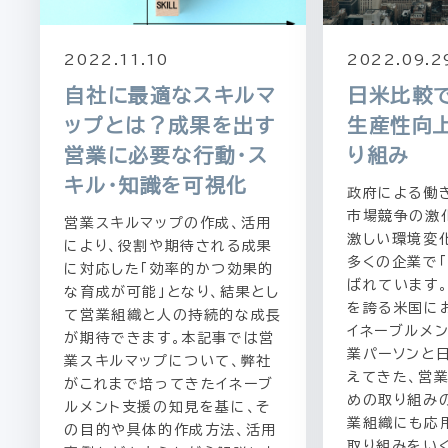
2022.11.10
2022.09.2
自社に最適なスキルマ
日米比較
ップとは？成果を出す
生産性向
営業に必要な行動・ス
り組み
キル・知識を可視化
政府による働
市場競争の激
営業スキルマップの作成、活用
激しい環境変
により、役割や期待される成果
多くの企業で
に対応した「効率的かつ効果的
ばれています
な育成が可能」となり、結果とし
を誇る米国に
て営業組織と人の持続的な成長
イネーブルメ
が期待できます。本記事では営
業パーソンと
業スキルマップについて、弊社
えてきた、営
がこれまで培ってきたイネーブ
めの取り組み
ルメント支援の知見を基に、そ
業組織にも応
の目的や具体的作成方法、活用
取り組みをい