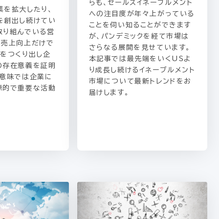
らも、セールスイネーブルメント
業を拡大したり、
への注目度が年々上がっている
を創出し続けてい
ことを伺い知ることができます
取り組んでいる営
が、パンデミックを経て市場は
に売上向上だけで
さらなる展開を見せています。
足をつくり出し企
本記事では最先端をいくUSよ
の存在意義を証明
り成長し続けるイネーブルメント
た意味では企業に
市場について最新トレンドをお
源的で重要な活動
届けします。