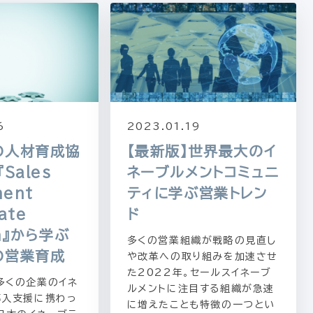
6
2023.01.19
の人材育成協
【最新版】世界最大のイ
Sales
ネーブルメントコミュニ
ment
ティに学ぶ営業トレン
cate
ド
m』から学ぶ
多くの営業組織が戦略の見直し
の営業育成
や改革への取り組みを加速させ
た2022年。セールスイネーブ
多くの企業のイネ
ルメントに注目する組織が急速
導入支援に携わっ
に増えたことも特徴の一つとい