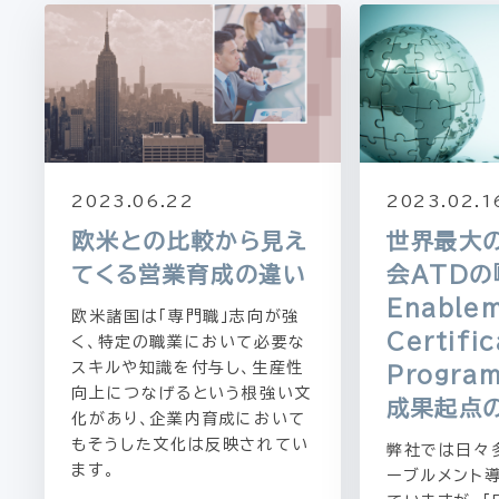
2023.06.22
2023.02.1
欧米との比較から見え
世界最大
てくる営業育成の違い
会ATDの『
Enable
欧米諸国は「専門職」志向が強
Certifi
く、特定の職業において必要な
スキルや知識を付与し、生産性
Progra
向上につなげるという根強い文
成果起点
化があり、企業内育成において
もそうした文化は反映されてい
弊社では日々
ます。
ーブルメント