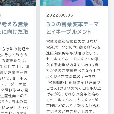
9
2022.08.05
で考える営業
3つの営業変革テーマ
上に向けた取
とイネーブルメント
営業変革の実現に欠かせない
営業パーソンの“行動変容”の促
き方改革の提唱や
進に効果的な取り組みとして、
化、そして昨今の
セールスイネーブルメントを導
化の影響を受け、
入する企業が増えています。弊
「生産性向上」が叫
社がそのご支援をおこなう中で
。高い営業生産性
よく見る営業変革のテーマを
おいて、セールス
「営業戦略」「組織体制」「営業プ
ントリーダーや営
ロセス」の3つの切り口で取り上
日々関わる中で見
げながら、それらの変革と絡め
業生産性向上のた
てセールスイネーブルメントが
のうち、日本の営
実際にどのように取り入れられ
用いただけそうな
ているのかをご紹介します。
くつかピックアッ