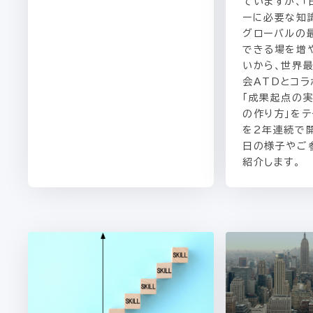
ていますが、「
ーに必要な知
グローバルの
できる場を増
いから、世界
会ATDとコラ
「成果起点の
の作り方」を
を2年連続で
日の様子やご
紹介します。