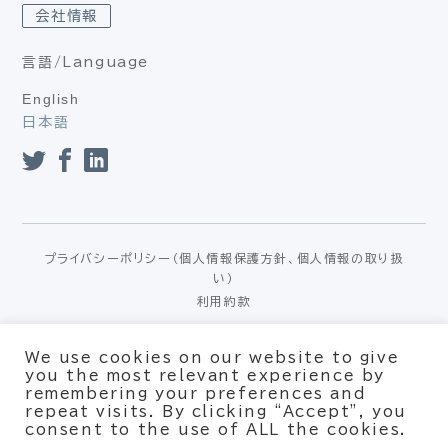
会社情報
言語/Language
English
日本語
プライバシーポリシー（個人情報保護方針、個人情報の取り扱
い）
利用約款
© Xpotential – All rights reserved
We use cookies on our website to give
you the most relevant experience by
remembering your preferences and
repeat visits. By clicking “Accept”, you
consent to the use of ALL the cookies.